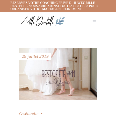
RÉSERVEZ VOTRE COACHING PRIVÉ D'1H AVEC MLLE
DENTELLE. VOUS AUREZ AINSI TOUTES LES CLÉS POUR
ORGANISER VOTRE MARIAGE SEREINEMENT !
29 juillet 2019
Gwénaëlle