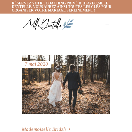
RÉSERVEZ VOTRE COACHING PRIVÉ D'1H AVEC MLLE
DENTELLE. VOUS AUREZ AINSI TOUTES LES CLÉS POUR
ORGANISER VOTRE MARIAGE SEREINEMENT !
7 mai 2020
Mademoiselle Bridzh