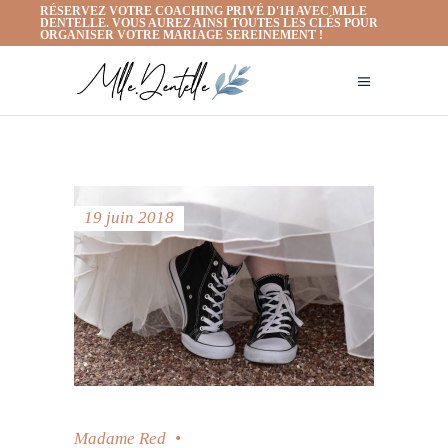
RÉSERVEZ VOTRE COACHING PRIVÉ D'1H AVEC MLLE
DENTELLE. VOUS AUREZ AINSI TOUTES LES CLÉS POUR
ORGANISER VOTRE MARIAGE SEREINEMENT !
19 juin 2018
Madame Red