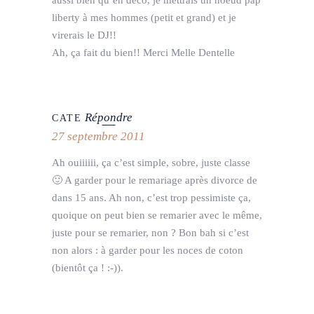
aussi bien qu’en déco, je mettrais un noeud pap
liberty à mes hommes (petit et grand) et je
virerais le DJ!!
Ah, ça fait du bien!! Merci Melle Dentelle
Répondre
CATE
27 septembre 2011
Ah ouiiiiii, ça c’est simple, sobre, juste classe
🙂 A garder pour le remariage après divorce de
dans 15 ans. Ah non, c’est trop pessimiste ça,
quoique on peut bien se remarier avec le même,
juste pour se remarier, non ? Bon bah si c’est
non alors : à garder pour les noces de coton
(bientôt ça ! :-)).