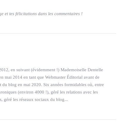
ge et tes félicitations dans les commentaires !
S
2012, en suivant (évidemment !) Mademoiselle Dentelle
pe en mai 2014 en tant que Webmaster Éditorial avant de
êt du blog en mai 2020. Six années formidables où, entre
hroniques (environ 4000 !), géré les relations avec les
 géré les réseaux sociaux du blog...