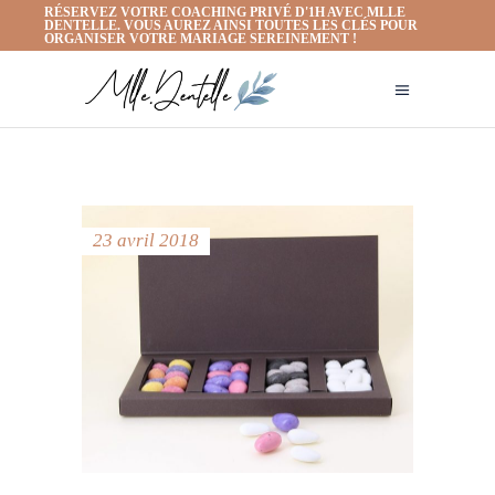
RÉSERVEZ VOTRE COACHING PRIVÉ D'1H AVEC MLLE
DENTELLE. VOUS AUREZ AINSI TOUTES LES CLÉS POUR
ORGANISER VOTRE MARIAGE SEREINEMENT !
23 avril 2018