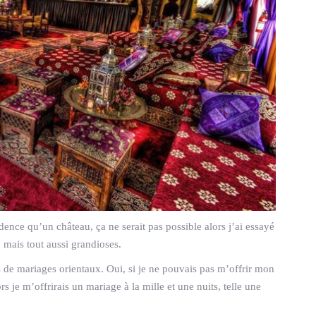
nce qu’un château, ça ne serait pas possible alors j’ai essayé
 mais tout aussi grandioses.
 de mariages orientaux. Oui, si je ne pouvais pas m’offrir mon
 je m’offrirais un mariage à la mille et une nuits, telle une