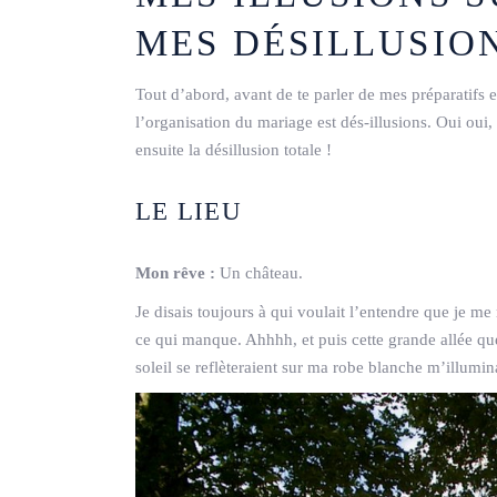
MES DÉSILLUSION
Tout d’abord, avant de te parler de mes préparatifs e
l’organisation du mariage est dés-illusions. Oui oui, 
ensuite la désillusion totale !
LE LIEU
Mon rêve :
Un château.
Je disais toujours à qui voulait l’entendre que je me
ce qui manque. Ahhhh, et puis cette grande allée qu
soleil se reflèteraient sur ma robe blanche m’illumi