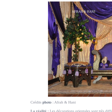
Crédits
photo
:
Afrah & Hani
La réalité :
Les décorations orientales sont très diffi