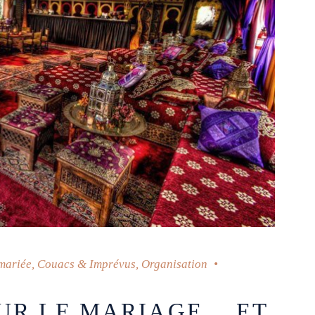
 mariée
,
Couacs & Imprévus
,
Organisation
SUR LE MARIAGE… ET