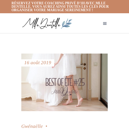
RÉSERVEZ VOTRE COACHING PRIVÉ D'1H AVEC MLLE
DENTELLE. VOUS AUREZ AINSI TOUTES LES CLÉS POUR
ORGANISER VOTRE MARIAGE SEREINEMENT !
16 août 2019
Gwénaëlle