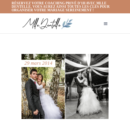
RÉSERVEZ VOTRE COACHING PRIVÉ D'1H AVEC MLLE
DENTELLE. VOUS AUREZ AINSI TOUTES LES CLÉS POUR
ORGANISER VOTRE MARIAGE SEREINEMENT !
29 mars 2014