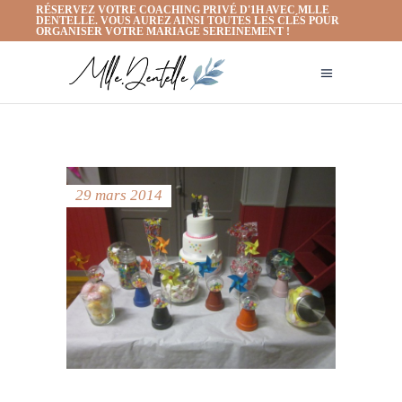
RÉSERVEZ VOTRE COACHING PRIVÉ D'1H AVEC MLLE
DENTELLE. VOUS AUREZ AINSI TOUTES LES CLÉS POUR
ORGANISER VOTRE MARIAGE SEREINEMENT !
29 mars 2014