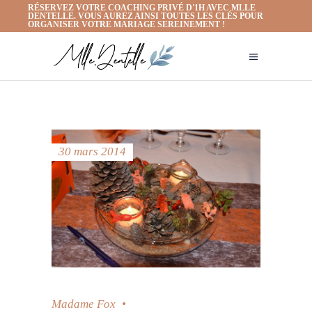
RÉSERVEZ VOTRE COACHING PRIVÉ D'1H AVEC MLLE
DENTELLE. VOUS AUREZ AINSI TOUTES LES CLÉS POUR
ORGANISER VOTRE MARIAGE SEREINEMENT !
30 mars 2014
Madame Fox