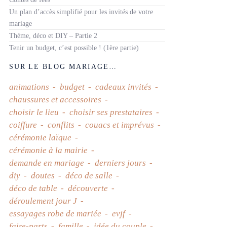
Un plan d’accès simplifié pour les invités de votre
mariage
Thème, déco et DIY – Partie 2
Tenir un budget, c’est possible ! (1ère partie)
SUR LE BLOG MARIAGE…
animations
budget
cadeaux invités
chaussures et accessoires
choisir le lieu
choisir ses prestataires
coiffure
conflits
couacs et imprévus
cérémonie laïque
cérémonie à la mairie
demande en mariage
derniers jours
diy
doutes
déco de salle
déco de table
découverte
déroulement jour J
essayages robe de mariée
evjf
faire-parts
famille
idée du couple