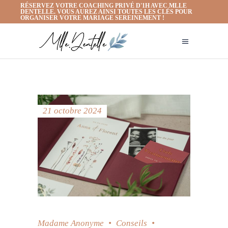
RÉSERVEZ VOTRE COACHING PRIVÉ D'1H AVEC MLLE
DENTELLE. VOUS AUREZ AINSI TOUTES LES CLÉS POUR
ORGANISER VOTRE MARIAGE SEREINEMENT !
21 octobre 2024
Madame Anonyme
Conseils