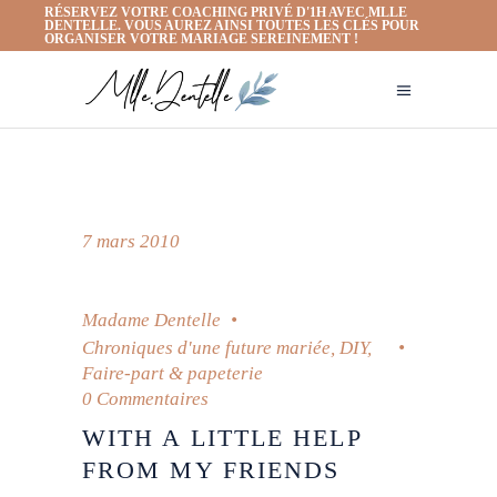
RÉSERVEZ VOTRE COACHING PRIVÉ D'1H AVEC MLLE
DENTELLE. VOUS AUREZ AINSI TOUTES LES CLÉS POUR
ORGANISER VOTRE MARIAGE SEREINEMENT !
7 mars 2010
Madame Dentelle
Chroniques d'une future mariée
,
DIY
,
Faire-part & papeterie
0 Commentaires
WITH A LITTLE HELP
FROM MY FRIENDS