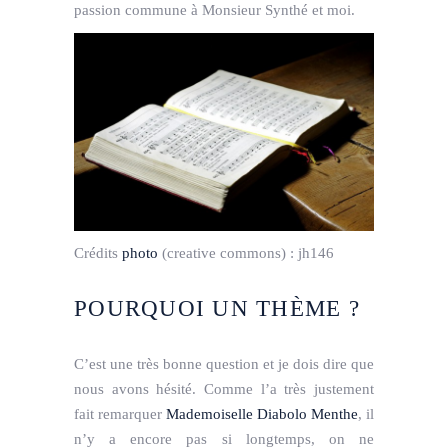
passion commune à Monsieur Synthé et moi.
Crédits
photo
(creative commons) :
jh146
POURQUOI UN THÈME ?
C’est une très bonne question et je dois dire que
nous avons hésité. Comme l’a très justement
fait remarquer
Mademoiselle Diabolo Menthe
, il
n’y a encore pas si longtemps, on ne