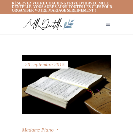
RÉSERVEZ VOTRE COACHING PRIVÉ D'1H AVEC MLLE
DENTELLE. VOUS AUREZ AINSI TOUTES LES CLÉS POUR
ORGANISER VOTRE MARIAGE SEREINEMENT !
20 septembre 2015
Madame Piano