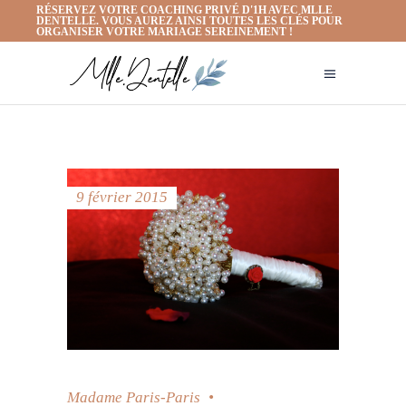
RÉSERVEZ VOTRE COACHING PRIVÉ D'1H AVEC MLLE
DENTELLE. VOUS AUREZ AINSI TOUTES LES CLÉS POUR
ORGANISER VOTRE MARIAGE SEREINEMENT !
9 février 2015
Madame Paris-Paris