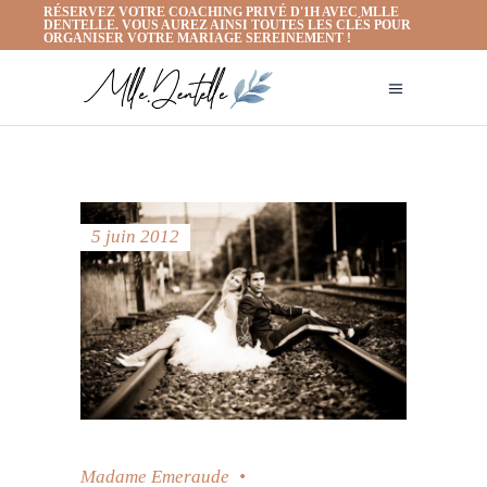
RÉSERVEZ VOTRE COACHING PRIVÉ D'1H AVEC MLLE
DENTELLE. VOUS AUREZ AINSI TOUTES LES CLÉS POUR
ORGANISER VOTRE MARIAGE SEREINEMENT !
5 juin 2012
Madame Emeraude