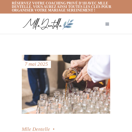
RÉSERVEZ VOTRE COACHING PRIVÉ D'1H AVEC MLLE
DENTELLE. VOUS AUREZ AINSI TOUTES LES CLÉS POUR
ORGANISER VOTRE MARIAGE SEREINEMENT !
7 mai 2025
Mlle Dentelle