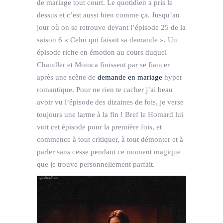
de mariage tout court. Le quotidien a pris le
dessus et c’est aussi bien comme ça. Jusqu’au
jour où on se retrouve devant l’épisode 25 de la
saison 6 « Celui qui faisait sa demande ». Un
épisode riche en émotion au cours duquel
Chandler et Monica finissent par se fiancer
après une scène de
demande en mariage
hyper
romantique. Pour ne rien te cacher j’ai beau
avoir vu l’épisode des dizaines de fois, je verse
toujours une larme à la fin ! Bref le Homard lui
voit cet épisode pour la première fois, et
commence à tout critiquer, à tout démonter et à
parler sans cesse pendant ce moment magique
que je trouve personnellement parfait.