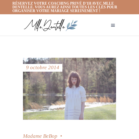
RÉSERVEZ VOTRE COACHING PRIVÉ D'1H AVEC MLLE
DENTELLE. VOUS AUREZ AINSI TOUTES LES CLÉS POUR
ORGANISER VOTRE MARIAGE SEREINEMENT !
9 octobre 2014
Madame BeBop