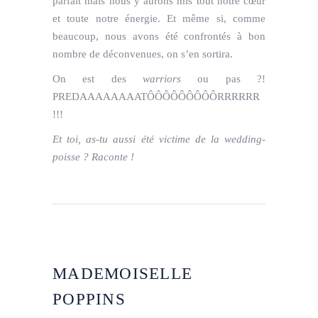
parfait mais nous y aurons mis tout notre cœur
et toute notre énergie. Et même si, comme
beaucoup, nous avons été confrontés à bon
nombre de déconvenues, on s’en sortira.
On est des
warriors
ou pas ?!
PREDAAAAAAAATÔÔÔÔÔÔÔÔÔRRRRRR
!!!
Et toi, as-tu aussi été victime de la wedding-
poisse ? Raconte !
MADEMOISELLE
POPPINS