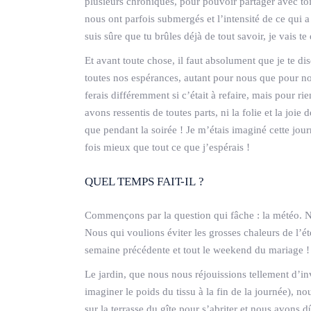
plusieurs chroniques, pour pouvoir partager avec t
nous ont parfois submergés et l’intensité de ce qu
suis sûre que tu brûles déjà de tout savoir, je vais 
Et avant toute chose, il faut absolument que je te d
toutes nos espérances, autant pour nous que pour nos
ferais différemment si c’était à refaire, mais pour 
avons ressentis de toutes parts, ni la folie et la joi
que pendant la soirée ! Je m’étais imaginé cette jour
fois mieux que tout ce que j’espérais !
QUEL TEMPS FAIT-IL ?
Commençons par la question qui fâche : la météo.
Nous qui voulions éviter les grosses chaleurs de l’été
semaine précédente et tout le weekend du mariage !
Le jardin, que nous nous réjouissions tellement d’inve
imaginer le poids du tissu à la fin de la journée), n
sur la terrasse du gîte pour s’abriter et nous avons dû