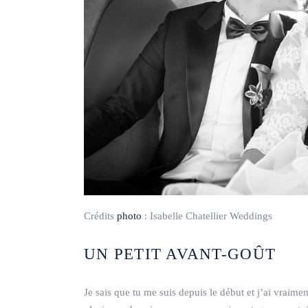
Crédits
photo
:
Isabelle Chatellier Weddings
UN PETIT AVANT-GOÛT
Je sais que tu me suis depuis le début et j’ai vraimen