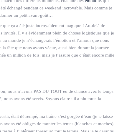
oi chacun des différents moments, chacune des
émotions
qui
i a été échangé pendant ce weekend incroyable. Mais comme je
te donner un petit avant-goût…
ise que ça a été juste incroyablement magique ! Au-delà de
 invités. Il y a évidemment plein de choses logistiques que je
rien au monde je n’échangerais l’émotion et l’amour que nous
e de la fête que nous avons vécue, aussi bien durant la journée
née un million de fois, mais je t’assure que c’était encore mille
 Non, nous n’avons PAS DU TOUT eu de chance avec le temps.
, nous avons été servis. Soyons claire : il a plu toute la
stir, était détrempé, ma traîne s’est gorgée d’eau (je te laisse
ous avons été obligés de monter les tentes (blanches et moches)
 rester à l’intérieur (presque) tout le temps. Mais je te garantis