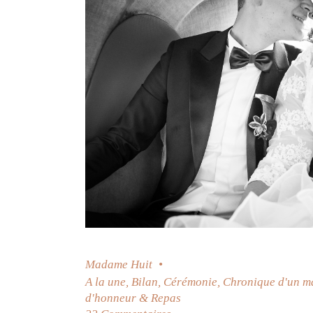
Madame Huit
A la une
,
Bilan
,
Cérémonie
,
Chronique d'un m
d'honneur & Repas