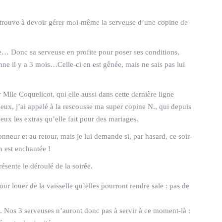
 retrouve à devoir gérer moi-même la serveuse d’une copine de
ine… Donc sa serveuse en profite pour poser ses conditions,
nne il y a 3 mois…Celle-ci en est gênée, mais ne sais pas lui
 Mlle Coquelicot, qui elle aussi dans cette dernière ligne
ux, j’ai appelé à la rescousse ma super copine N., qui depuis
eux les extras qu’elle fait pour des mariages.
honneur et au retour, mais je lui demande si, par hasard, ce soir-
en est enchantée !
résente le déroulé de la soirée.
our louer de la vaisselle qu’elles pourront rendre sale : pas de
s. Nos 3 serveuses n’auront donc pas à servir à ce moment-là :