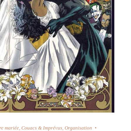
re mariée
,
Couacs & Imprévus
,
Organisation