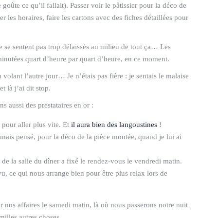
oûte ce qu’il fallait). Passer voir le pâtissier pour la déco de
er les horaires, faire les cartons avec des fiches détaillées pour
ne se sentent pas trop délaissés au milieu de tout ça… Les
t minutées quart d’heure par quart d’heure, en ce moment.
u volant l’autre jour… Je n’étais pas fière : je sentais le malaise
 là j’ai dit stop.
 aussi des prestataires en or :
 pour aller plus vite. Et
il aura bien des langoustines
!
jamais pensé, pour la déco de la pièce montée, quand je lui ai
x de la salle du dîner a fixé le rendez-vous le vendredi matin.
u, ce qui nous arrange bien pour être plus relax lors de
 nos affaires le samedi matin, là où nous passerons notre nuit
illes autres choses.