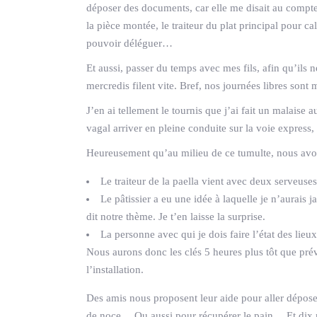
déposer des documents, car elle me disait au compte g
la pièce montée, le traiteur du plat principal pour cal
pouvoir déléguer…
Et aussi, passer du temps avec mes fils, afin qu’ils 
mercredis filent vite. Bref, nos journées libres son
J’en ai tellement le tournis que j’ai fait un malaise a
vagal arriver en pleine conduite sur la voie express, et
Heureusement qu’au milieu de ce tumulte, nous avons
Le traiteur de la paella vient avec deux serveuses
Le pâtissier a eu une idée à laquelle je n’aurais 
dit notre thème. Je t’en laisse la surprise.
La personne avec qui je dois faire l’état des lieu
Nous aurons donc les clés 5 heures plus tôt que prév
l’installation.
Des amis nous proposent leur aide pour aller déposer
de noce… Ou aussi pour récupérer le pain… Et dix m