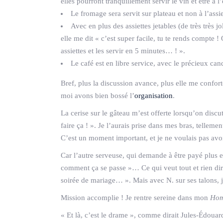
elles pourront tranquillement servir le vin et être à l
Le fromage sera servit sur plateau et non à l’assiet
Avec en plus des assiettes jetables (de très très j
elle me dit « c’est super facile, tu te rends compte 
assiettes et les servir en 5 minutes… ! ».
Le café est en libre service, avec le précieux cand
Bref, plus la discussion avance, plus elle me confort
moi avons bien bossé l’
organisation
.
La cerise sur le gâteau m’est offerte lorsqu’on discu
faire ça ! ». Je l’aurais prise dans mes bras, telleme
C’est un moment important, et je ne voulais pas avoi
Car l’autre serveuse, qui demande à être payé plus e
comment ça se passe »… Ce qui veut tout et rien dire
soirée de mariage… ». Mais avec N. sur ses talons, je 
Mission accomplie ! Je rentre sereine dans mon
Hom
« Et là, c’est le drame », comme dirait Jules-Édou