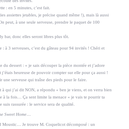
’écoute des invités.
te : en 5 minutes, c’est fait.
olies assiettes jetables, je précise quand même !), mais là aussi
! On peut, à une seule serveuse, prendre le paquet de 100
y bar, donc elles seront libres plus tôt.
e : à 3 serveuses, c’est du gâteau pour 94 invités ! Chéri et
te du dessert : « je sais découper la pièce montée et j’adore
nt j’étais heureuse de pouvoir compter sur elle pour ça aussi !
r une serveuse qui traîne des pieds pour le faire.
t à qui j’ai dit NON, a répondu « ben je viens, et on verra bien
 à la fois… Ça sent limite la menace « je vais te pourrir ta
suis rassurée : le service sera de qualité.
e Sweet Home
…
ard Moustic… Je trouve M. Coquelicot décomposé : un