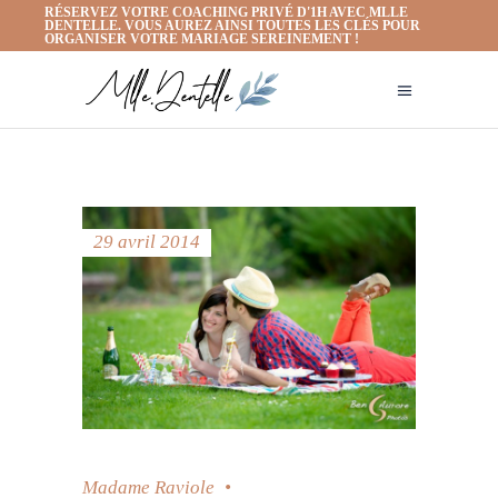
RÉSERVEZ VOTRE COACHING PRIVÉ D'1H AVEC MLLE
DENTELLE. VOUS AUREZ AINSI TOUTES LES CLÉS POUR
ORGANISER VOTRE MARIAGE SEREINEMENT !
29 avril 2014
Madame Raviole