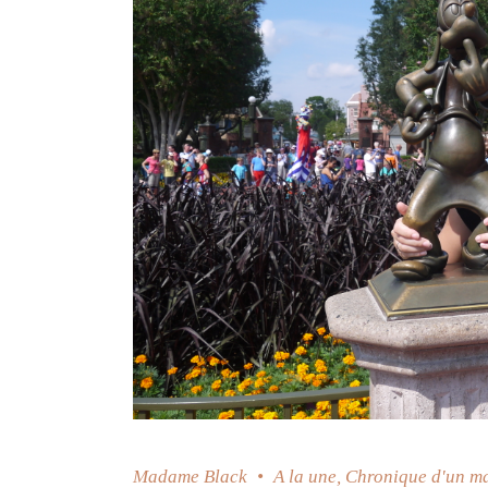
Madame Black
A la une
,
Chronique d'un m