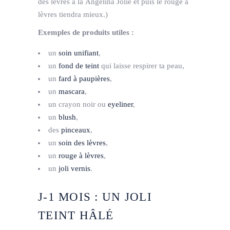
des lèvres à la Angelina Jolie et puis le rouge à
lèvres tiendra mieux.)
Exemples de produits utiles :
un
soin unifiant
,
un
fond de teint
qui laisse respirer ta peau,
un
fard à paupières
,
un
mascara
,
un crayon noir ou
eyeliner
,
un
blush
,
des
pinceaux
,
un
soin des lèvres
,
un
rouge à lèvres
,
u
n
joli vernis
.
J-­1 MOIS : UN JOLI
TEINT HÂLÉ