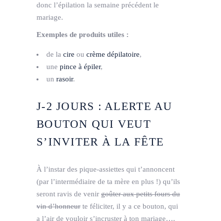
donc l’épilation la semaine précédent le
mariage.
Exemples de produits utiles :
de la
cire
ou
crème dépilatoire
,
une
pince à épiler
,
un
rasoir
.
J­-2 JOURS : ALERTE AU
BOUTON QUI VEUT
S’INVITER À LA FÊTE
À l’instar des pique-­assiettes qui t’annoncent
(par l’intermédiaire de ta mère en plus !) qu’ils
seront ravis de venir
goûter aux petits fours du
vin d’honneur
te féliciter, il y a ce bouton, qui
a l’air de vouloir s’incruster à ton mariage….