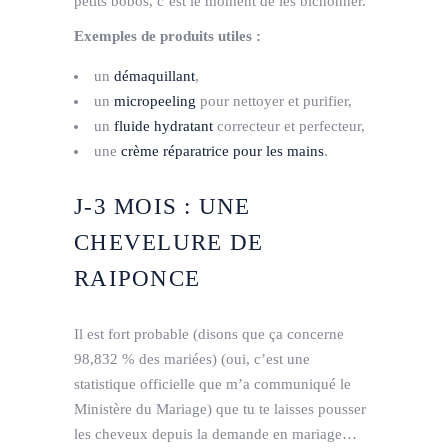
petits bobos, c’est le moment de les bichonner.
Exemples de produits utiles :
un
démaquillant
,
un
micro­peeling
pour nettoyer et purifier,
un
fluide hydratant
correcteur et perfecteur,
une
crème réparatrice pour les mains
.
J­-3 MOIS : UNE
CHEVELURE DE
RAIPONCE
Il est fort probable (disons que ça concerne
98,832 % des mariées) (oui, c’est une
statistique officielle que m’a communiqué le
Ministère du Mariage) que tu te laisses pousser
les cheveux depuis la demande en mariage…