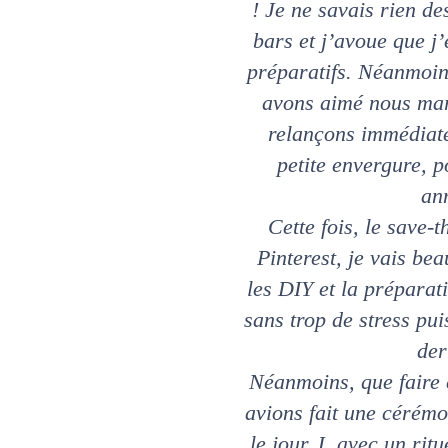
! Je ne savais rien de
bars et j’avoue que j
préparatifs. Néanmoins
avons aimé nous mari
relançons immédiate
petite envergure, 
an
Cette fois, le save-t
Pinterest, je vais b
les DIY et la préparati
sans trop de stress pui
der
Néanmoins, que faire
avions fait une cérém
le jour J, avec un rit