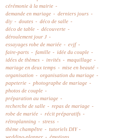
cérémonie à la mairie
demande en mariage
derniers jours
diy
doutes
déco de salle
déco de table
découverte
déroulement jour J
essayages robe de mariée
evjf
faire-parts
famille
idée du couple
idées de thèmes
invités
maquillage
mariage en deux temps
mise en beauté
organisation
organisation du mariage
papeterie
photographe de mariage
photos de couple
préparation au mariage
recherche de salle
repas de mariage
robe de mariée
récit préparatifs
rétroplanning
stress
thème champêtre
tutoriels DIY
wedding-planner
émotions