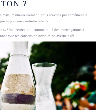
OTON ?
s mais, malheureusement, nous n’avons pas forcément le
que tu pourrais peut-être m’aider !
e ». Une lectrice qui, comme toi, à des interrogations à
onner tous tes conseils de
bride-to-be
avertie ! 🙂