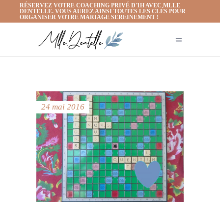
RÉSERVEZ VOTRE COACHING PRIVÉ D'1H AVEC MLLE
DENTELLE. VOUS AUREZ AINSI TOUTES LES CLÉS POUR
ORGANISER VOTRE MARIAGE SEREINEMENT !
24 mai 2016