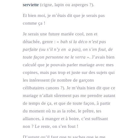
serviette
(cigne, lapin ou asperges ?).
Et bien moi, je m’étais dit que je serais pas
comme ça !
Je serais une future mariée cool, zen et
détachée, genre : «
bah si la déco n’est pas
parfaite (ou s’il n’y en a pas), on s’en fout, de
toute façon personne ne le verra
». J’avais bien
calculé que je pouvais parler mariage avec mes
copines, mais pas trop et juste sur des sujets qui
les intéressent (le nombre de garçons
célibataires canons ?). Je m’étais bien dit que ce
mariage n’allait sûrement pas me prendre autant
de temps de ça, et que de toute façon, à partir
du moment où tu as la robe, le prêtre, tes
alliances, à manger et à boire, c’est suffisant
non ? Le reste, on s’en fout !
D’autant qu’il faut que tu saches que je me