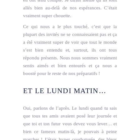
en ont tenu compte. Je dirais même qu’ils sont
allés bien au-delà de nos espérances. C’était
vraiment super chouette.
Ce qui nous a le plus touché, c’est que la
plupart des invités ne se connaissaient pas et ça
a été vraiment super de voir que tout le monde
s’est bien entendu et, surtout, ils ont tous
répondu présents. Nous nous sommes vraiment
sentis aimés et bien entourés et ça nous a
boosté pour le reste de nos préparatifs !
ET LE LUNDI MATIN…
Oui, parlons de l’après. Le lundi quand tu sais
que tous tes amis avaient posé leur journée et
que toi et ton futur vous devez vous lever… et
bien ce fameux matin-là, je pouvais à peine
marcher ! J’étais hyper courbaturée, des bleus