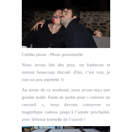
Crédits photo :
Photo personnelle
Nous avons fait des jeux, un barbecue et
surtout beaucoup discuté. (Oui, c’est vrai, je
suis un peu pipelette !)
Au terme de ce weekend, nous avons reçu une
grande malle. Faute de jardin pour « enterrer un
cercueil », nous devons conserver ce
magnifique cadeau jusqu’à l’année prochaine,
avec défense formelle de l’ouvrir !