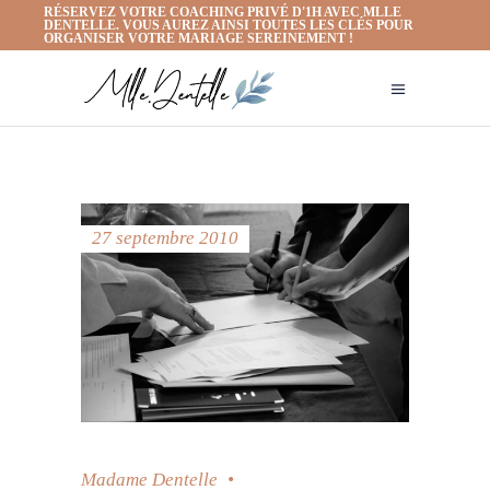
RÉSERVEZ VOTRE COACHING PRIVÉ D'1H AVEC MLLE
DENTELLE. VOUS AUREZ AINSI TOUTES LES CLÉS POUR
ORGANISER VOTRE MARIAGE SEREINEMENT !
27 septembre 2010
Madame Dentelle