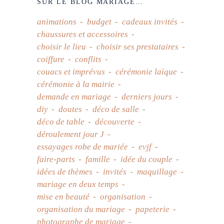
SUR LE BLOG MARIAGE…
animations
budget
cadeaux invités
chaussures et accessoires
choisir le lieu
choisir ses prestataires
coiffure
conflits
couacs et imprévus
cérémonie laïque
cérémonie à la mairie
demande en mariage
derniers jours
diy
doutes
déco de salle
déco de table
découverte
déroulement jour J
essayages robe de mariée
evjf
faire-parts
famille
idée du couple
idées de thèmes
invités
maquillage
mariage en deux temps
mise en beauté
organisation
organisation du mariage
papeterie
photographe de mariage