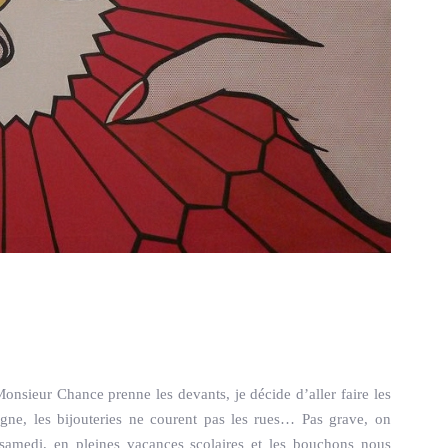
nsieur Chance prenne les devants, je décide d’aller faire les
agne, les bijouteries ne courent pas les rues… Pas grave, on
 samedi, en pleines vacances scolaires et les bouchons nous