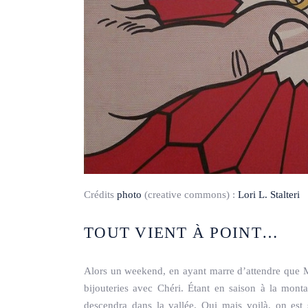
Crédits
photo
(creative commons) :
Lori L. Stalteri
TOUT VIENT À POINT…
Alors un weekend, en ayant marre d’attendre que Mo
bijouteries avec Chéri. Étant en saison à la mont
descendra dans la vallée. Oui mais voilà, on est