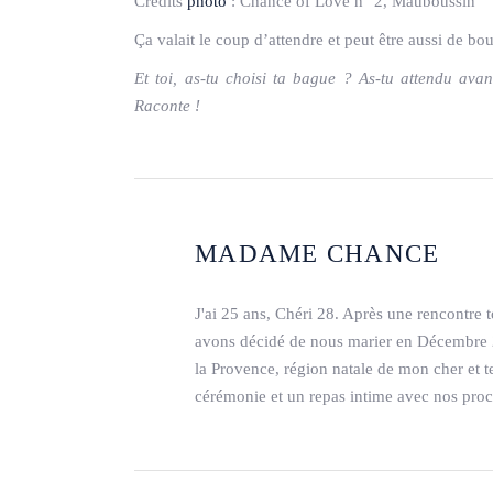
Crédits
photo
:
Chance of Love n° 2, Mauboussin
Ça valait le coup d’attendre et peut être aussi de bou
Et toi, as-tu choisi ta bague ? As-tu attendu avan
Raconte !
MADAME CHANCE
J'ai 25 ans, Chéri 28. Après une rencontre
avons décidé de nous marier en Décembre 2
la Provence, région natale de mon cher et 
cérémonie et un repas intime avec nos proc