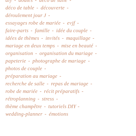
diy
doutes
déco de salle
déco de table
découverte
déroulement jour J
essayages robe de mariée
evjf
faire-parts
famille
idée du couple
idées de thèmes
invités
maquillage
mariage en deux temps
mise en beauté
organisation
organisation du mariage
papeterie
photographe de mariage
photos de couple
préparation au mariage
recherche de salle
repas de mariage
robe de mariée
récit préparatifs
rétroplanning
stress
thème champêtre
tutoriels DIY
wedding-planner
émotions