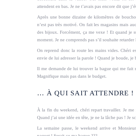
attendent en bas. Je ne t’avais pas encore dit que j’é
Après une bonne dizaine de kilomètres de bouchon
n’est pas très motivé. On fait les magasins mais au
des bijoux. Forcément, ça me vexe ! Et quand je s
moment. Je ne comprends pas s’il souhaite retarder l
On reprend donc la route les mains vides. Chéri es
envie de lui adresser la parole ! Quand je boude, je
Il me demande de lui trouver la bague qui me fait
Magnifique mais pas dans le budget.
… À QUI SAIT ATTENDRE !
À la fin du weekend, chéri repart travailler. Je me
Quand j’ai une idée en tête, je ne la lâche pas ! Je sc
La semaine passe, le weekend arrive et Monsieur 
paquet ! Serait-ce ma bague ???