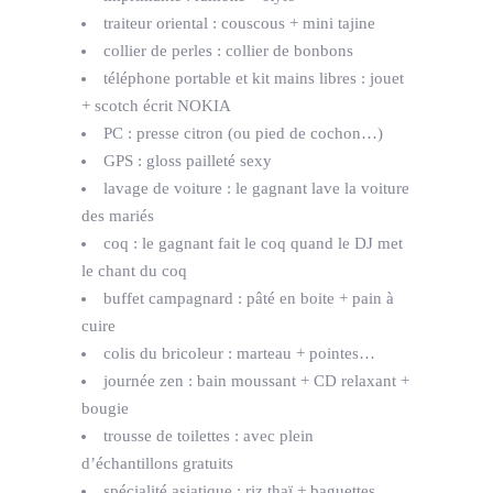
traiteur oriental : couscous + mini tajine
collier de perles : collier de bonbons
téléphone portable et kit mains libres : jouet
+ scotch écrit NOKIA
PC : presse citron (ou pied de cochon…)
GPS : gloss pailleté sexy
lavage de voiture : le gagnant lave la voiture
des mariés
coq : le gagnant fait le coq quand le DJ met
le chant du coq
buffet campagnard : pâté en boite + pain à
cuire
colis du bricoleur : marteau + pointes…
journée zen : bain moussant + CD relaxant +
bougie
trousse de toilettes : avec plein
d’échantillons gratuits
spécialité asiatique : riz thaï + baguettes