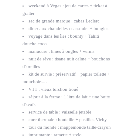
weekend à Vegas : jeu de cartes + ticket à
gratter
sac de grande marque : cabas Leclerc
diner aux chandelles : cassoulet + bougies
voyage dans les îles : bounty + Tahiti
douche coco
manucure : limes à ongles + vernis
nuit de rêve : tisane nuit calme + bouchons
d’oreilles
kit de survie : préservatif + papier toilette +
mouchoirs…
VTT : vieux torchon troué
séjour à la ferme : 1 litre de lait + une boite
d’œufs
service de table : vaisselle jetable
cure thermale : bouteille + pastilles Vichy
tour du monde : mappemonde taille-crayon
imprimante : ramette + stylo