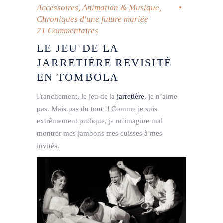
Accessoires
,
Animation & Musique
,
Chroniques d'une future mariée
71 Commentaires
LE JEU DE LA
JARRETIÈRE REVISITÉ
EN TOMBOLA
Franchement, le jeu de la
jarretière
, je n’aime
pas. Mais pas du tout !! Comme je suis
extrêmement pudique, je m’imagine mal
montrer
mes jambons
mes cuisses à mes
invités.