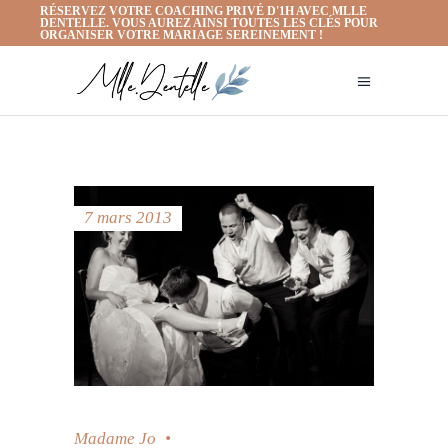
RÉSERVEZ VOTRE COACHING PRIVÉ D'1H AVEC MLLE
DENTELLE. VOUS AUREZ AINSI TOUTES LES CLÉS POUR
ORGANISER VOTRE MARIAGE SEREINEMENT !
7 mars 2013
Madame Jo