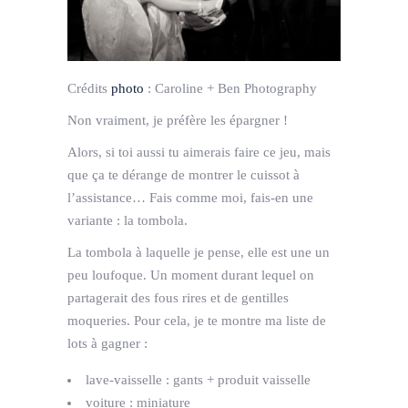
Crédits
photo
:
Caroline + Ben Photography
Non vraiment, je préfère les épargner !
Alors, si toi aussi tu aimerais faire ce jeu, mais
que ça te dérange de montrer le cuissot à
l’assistance… Fais comme moi, fais-en une
variante : la tombola.
La tombola à laquelle je pense, elle est une un
peu loufoque. Un moment durant lequel on
partagerait des fous rires et de gentilles
moqueries. Pour cela, je te montre ma liste de
lots à gagner :
lave-vaisselle : gants + produit vaisselle
voiture : miniature