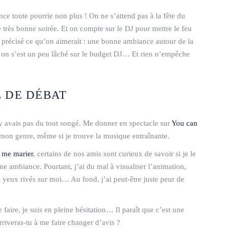
ce toute pourrie non plus ! On ne s’attend pas à la fête du
e très bonne soirée. Et on compte sur le DJ pour mettre le feu
en précisé ce qu’on aimerait : une bonne ambiance autour de la
 on s’est un peu lâché sur le budget DJ… Et rien n’empêche
E DE DÉBAT
 n’y avais pas du tout songé. Me donner en spectacle sur
You can
mon genre, même si je trouve la musique entraînante.
à me marier
, certains de nos amis sont curieux de savoir si je le
ne ambiance. Pourtant, j’ai du mal à visualiser l’animation,
s yeux rivés sur moi… Au fond, j’ai peut-être juste peur de
faire, je suis en pleine hésitation… Il paraît que c’est une
arriveras-tu à me faire changer d’avis ?