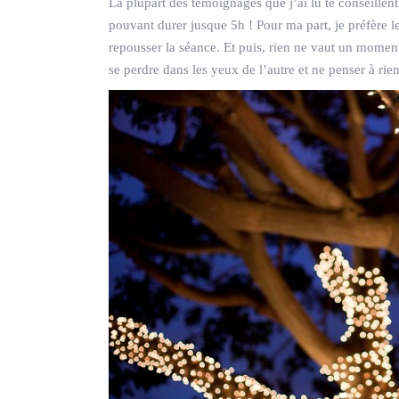
La plupart des témoignages que j’ai lu te conseillent
pouvant durer jusque 5h ! Pour ma part, je préfère le 
repousser la séance. Et puis, rien ne vaut un mome
se perdre dans les yeux de l’autre et ne penser à rien