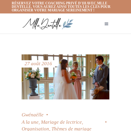
RÉSERVEZ VOTRE COACHING PRIVÉ D'1H AVEC MLLE
DENTELLE. VOUS AUREZ AINSI TOUTES LES CLÉS POUR
ORGANISER VOTRE MARIAGE SEREINEMENT !
27 août 2016
Gwénaëlle
A la une
,
Mariage de lectrice
,
Organisation
,
Thèmes de mariage