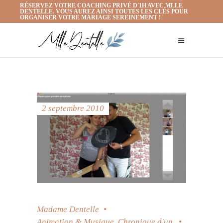
RÉSERVEZ VOTRE COACHING PRIVÉ D'1H AVEC MLLE
DENTELLE. VOUS AUREZ AINSI TOUTES LES CLÉS POUR
ORGANISER VOTRE MARIAGE SEREINEMENT !
2 septembre 2010
Madame Dentelle
Animation & Musique
,
Chronique d'un