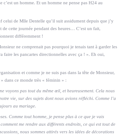
t que c’est un homme. Et un homme ne pense pas H24 au
f celui de Mlle Dentelle qu’il suit assidument depuis que j’y
t de cette journée pendant des heures… C’est un fait,
ionnent différemment !
Monsieur ne comprenait pas pourquoi je tenais tant à garder les
 faire les pancartes directionnelles avec ça ! ». Eh oui,
anisation et comme je ne suis pas dans la tête de Monsieur,
in » dans ce monde très « féminin » :
s ne voyons pas tout du même œil, et heureusement. Cela nous
re vie, sur des sujets dont nous avions réfléchi. Comme l’a
oujours au mariage.
oses. Comme tout homme, je pense plus à ce que je vais
 comment me rendre aux différents endroits, ce qui est tout de
scussions, nous sommes attirés vers les idées de décorations