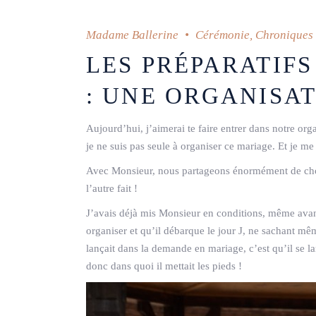
Madame Ballerine
Cérémonie
,
Chroniques 
LES PRÉPARATIF
: UNE ORGANISA
Aujourd’hui, j’aimerai te faire entrer dans notre org
je ne suis pas seule à organiser ce mariage. Et je me
Avec Monsieur, nous partageons énormément de chos
l’autre fait !
J’avais déjà mis Monsieur en conditions, même avant
organiser et qu’il débarque le jour J, ne sachant même
lançait dans la demande en mariage, c’est qu’il se la
donc dans quoi il mettait les pieds !