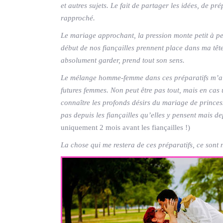
et autres sujets. Le fait de partager les idées, de 
rapproché.
Le mariage approchant, la pression monte petit à pet
début de nos fiançailles prennent place dans ma tête
absolument garder, prend tout son sens.
Le mélange homme-femme dans ces préparatifs m’a p
futures femmes. Non peut être pas tout, mais en cas 
connaître les profonds désirs du mariage de princesse
pas depuis les fiançailles qu’elles y pensent mais de
uniquement 2 mois avant les fiançailles !)
La chose qui me restera de ces préparatifs, ce sont