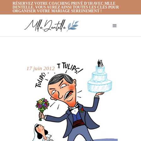
RÉSERVEZ VOTRE COACHING PRIVÉ D'1H AVEC MLLE
DENTELLE. VOUS AUREZ AINSI TOUTES LES CLÉS POUR
ORGANISER VOTRE MARIAGE SEREINEMENT !
17 juin 2012