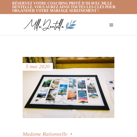
RÉSERVEZ VOTRE COACHING PRIVÉ D'1H AVEC MLLE
DENTELLE. VOUS AUREZ AINSI TOUTES LES CLÉS POUR
ORGANISER VOTRE MARIAGE SEREINEMENT !
5 mai 2020
Madame Rationnelle