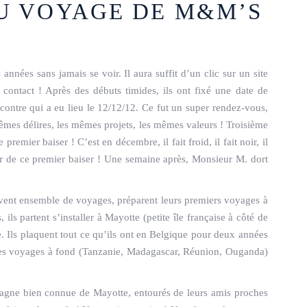
DU VOYAGE DE M&M’S
nées sans jamais se voir. Il aura suffit d’un clic sur un site
 contact ! Après des débuts timides, ils ont fixé une date de
contre qui a eu lieu le 12/12/12. Ce fut un super rendez-vous,
mêmes délires, les mêmes projets, les mêmes valeurs ! Troisième
remier baiser ! C’est en décembre, il fait froid, il fait noir, il
ter de ce premier baiser ! Une semaine après, Monsieur M. dort
vent ensemble de voyages, préparent leurs premiers voyages à
ls partent s’installer à Mayotte (petite île française à côté de
. Ils plaquent tout ce qu’ils ont en Belgique pour deux années
t des voyages à fond (Tanzanie, Madagascar, Réunion, Ouganda)
agne bien connue de Mayotte, entourés de leurs amis proches