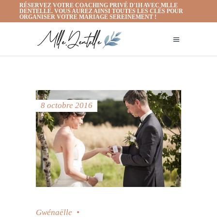
RÉSERVEZ VOTRE COACHING PRIVÉ D'1H AVEC MLLE
DENTELLE. VOUS AUREZ AINSI TOUTES LES CLÉS POUR
ORGANISER VOTRE MARIAGE SEREINEMENT !
8 octobre 2016
Gwénaëlle