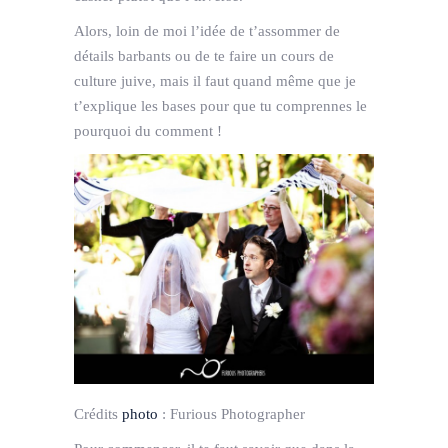
Alors, loin de moi l’idée de t’assommer de
détails barbants ou de te faire un cours de
culture juive, mais il faut quand même que je
t’explique les bases pour que tu comprennes le
pourquoi du comment !
Crédits
photo
:
Furious Photographer