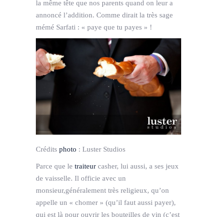
la même tête que nos parents quand on leur a
annoncé l’addition. Comme dirait la très sage
mémé Sarfati : « paye que tu payes » !
Crédits
photo
:
Luster Studios
Parce que le
traiteur
casher, lui aussi, a ses jeux
de vaisselle. Il officie avec un
monsieur,généralement très religieux, qu’on
appelle un « chomer » (qu’il faut aussi payer),
qui est là pour ouvrir les bouteilles de vin (c’est