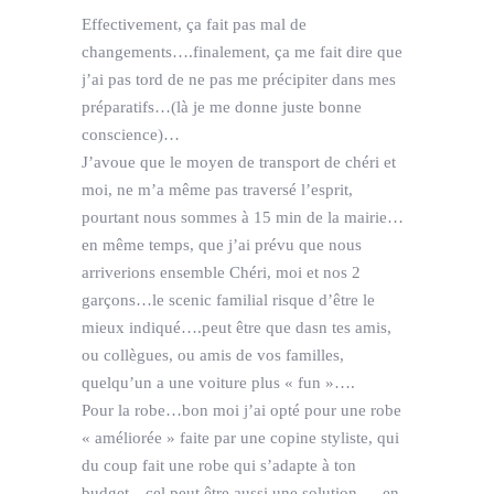
Effectivement, ça fait pas mal de
changements….finalement, ça me fait dire que
j’ai pas tord de ne pas me précipiter dans mes
préparatifs…(là je me donne juste bonne
conscience)…
J’avoue que le moyen de transport de chéri et
moi, ne m’a même pas traversé l’esprit,
pourtant nous sommes à 15 min de la mairie…
en même temps, que j’ai prévu que nous
arriverions ensemble Chéri, moi et nos 2
garçons…le scenic familial risque d’être le
mieux indiqué….peut être que dasn tes amis,
ou collègues, ou amis de vos familles,
quelqu’un a une voiture plus « fun »….
Pour la robe…bon moi j’ai opté pour une robe
« améliorée » faite par une copine styliste, qui
du coup fait une robe qui s’adapte à ton
budget…cel peut être aussi une solution…. en