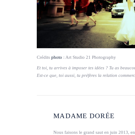
Crédits
photo
:
Art Studio 21 Photography
Et toi, tu arrives à imposer tes idées ? Tu as beauco
Est-ce que, toi aussi,
tu préfères la relation commerc
MADAME DORÉE
Nous faisons le grand saut en juin 2013, en