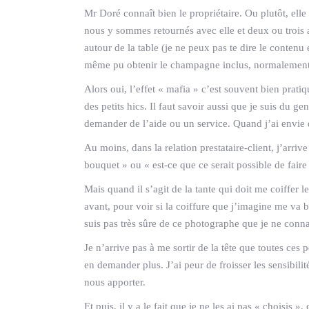
Mr Doré connaît bien le propriétaire. Ou plutôt, ell
nous y sommes retournés avec elle et deux ou trois au
autour de la table (je ne peux pas te dire le contenu
même pu obtenir le champagne inclus, normalement 
Alors oui, l’effet « mafia » c’est souvent bien pratiq
des petits hics. Il faut savoir aussi que je suis du g
demander de l’aide ou un service. Quand j’ai envie d’
Au moins, dans la relation prestataire-client, j’arri
bouquet » ou « est-ce que ce serait possible de faire
Mais quand il s’agit de la tante qui doit me coiffer le
avant, pour voir si la coiffure que j’imagine me va bi
suis pas très sûre de ce photographe que je ne conna
Je n’arrive pas à me sortir de la tête que toutes ces
en demander plus. J’ai peur de froisser les sensibili
nous apporter.
Et puis, il y a le fait que je ne les ai pas « choisis