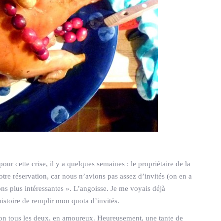
r cette crise, il y a quelques semaines : le propriétaire de la
tre réservation, car nous n’avions pas assez d’invités (on en a
ions plus intéressantes ». L’angoisse. Je me voyais déjà
istoire de remplir mon quota d’invités.
tion tous les deux, en amoureux. Heureusement, une tante de