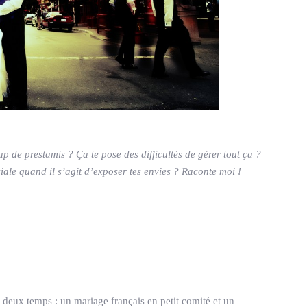
up de prestamis ? Ça te pose des difficultés de gérer tout ça ?
iale quand il s’agit d’exposer tes envies ? Raconte moi !
 deux temps : un mariage français en petit comité et un