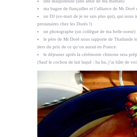
une maquilleuse (une amie de ma maman)
ma bague de fiançailles et l’alliance de Mr Doré o
un DJ (ex-mari de je ne sais plus qui), qui nous 
prestataires chez les Dorés !)
un photographe (un collègue de ma belle-soeur)
le père de Mr Doré nous rapporte de Thaïlande les
tiers du prix de ce qu’on aurait en France.
le déjeuner après la cérémonie chinoise sera prép
(Sauf le cochon de lait laqué : ha ha, j’ai hâte de vo