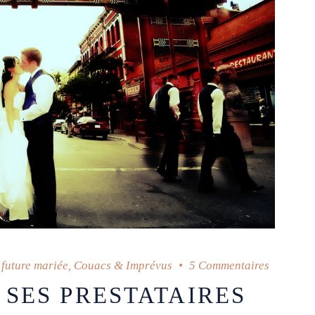
future mariée
,
Couacs & Imprévus
5 Commentaires
SES PRESTATAIRES