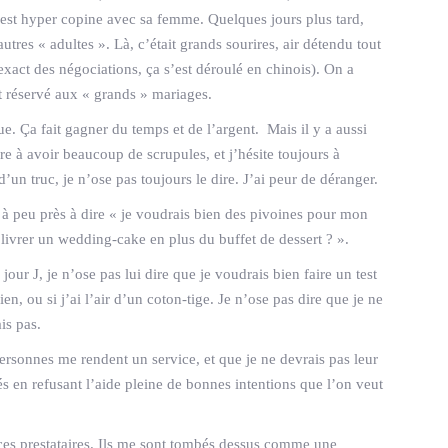
e est hyper copine avec sa femme. Quelques jours plus tard,
tres « adultes ». Là, c’était grands sourires, air détendu tout
 exact des négociations, ça s’est déroulé en chinois). On a
réservé aux « grands » mariages.
ue. Ça fait gagner du temps et de l’argent. Mais il y a aussi
enre à avoir beaucoup de scrupules, et j’hésite toujours à
un truc, je n’ose pas toujours le dire. J’ai peur de déranger.
ve à peu près à dire « je voudrais bien des pivoines pour mon
 livrer un wedding-cake en plus du buffet de dessert ? ».
 jour J, je n’ose pas lui dire que je voudrais bien faire un test
en, ou si j’ai l’air d’un coton-tige. Je n’ose pas dire que je ne
is pas.
 personnes me rendent un service, et que je ne devrais pas leur
tés en refusant l’aide pleine de bonnes intentions que l’on veut
 », ces prestataires. Ils me sont tombés dessus comme une