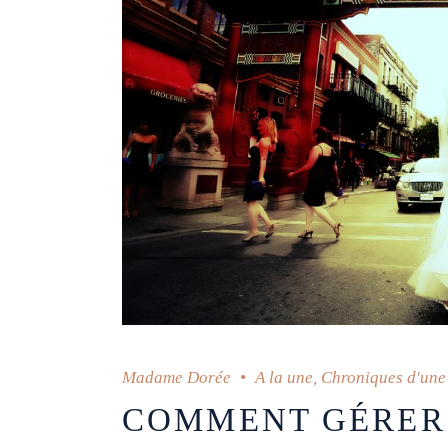
Madame Dorée
A la une
,
Chroniques d'une 
COMMENT GÉRER 