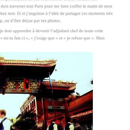
dois traverser tout Paris pour me faire coiffer le matin de mon
 chez moi. Et si j’angoisse à l’idée de partager ces moments très
p, ou d’être déçue par ses photos.
je dois apprendre à devenir l’adjudant chef de toute cette
 « toi tu fais ci », « j’exige que » et « je refuse que ». Mais