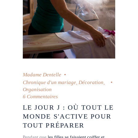
Madame Dentelle
Chronique d'un mariage
,
Décoration
,
Organisation
6 Commentaires
LE JOUR J : OÙ TOUT LE
MONDE S'ACTIVE POUR
TOUT PRÉPARER
Pendant que
les filles se faisaient coiffer et