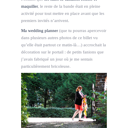
maquiller
, le reste de la bande était en pleine
activité pour tout mettre en place avant que les
premiers invités n’arrivent.
Ma wedding planner
(que tu pourras apercevoir
dans plusieurs autres photos de ce billet vu
qu’elle était partout ce matin-là…) accrochait la
décoration sur le portail : de petits fanions que
j’avais fabriqué un jour où je me sentais
particulièrement bricoleuse.