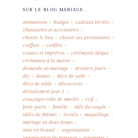
SUR LE BLOG MARIAGE…
animations
budget
cadeaux invités
chaussures et accessoires
choisir le lieu
choisir ses prestataires
coiffure
conflits
couacs et imprévus
cérémonie laïque
cérémonie à la mairie
demande en mariage
derniers jours
diy
doutes
déco de salle
déco de table
découverte
déroulement jour J
essayages robe de mariée
evjf
faire-parts
famille
idée du couple
idées de thèmes
invités
maquillage
mariage en deux temps
mise en beauté
organisation
organisation du mariage
papeterie