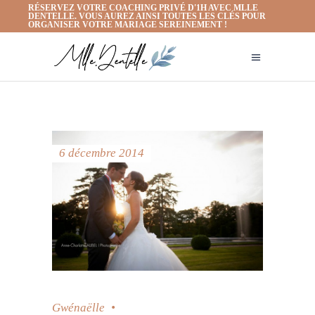
RÉSERVEZ VOTRE COACHING PRIVÉ D'1H AVEC MLLE
DENTELLE. VOUS AUREZ AINSI TOUTES LES CLÉS POUR
ORGANISER VOTRE MARIAGE SEREINEMENT !
6 décembre 2014
Gwénaëlle