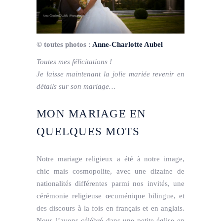
© toutes photos :
Anne-Charlotte Aubel
Toutes mes félicitations !
Je laisse maintenant la jolie mariée revenir en
détails sur son mariage…
MON MARIAGE EN
QUELQUES MOTS
Notre mariage religieux a été à notre image,
chic mais cosmopolite, avec une dizaine de
nationalités différentes parmi nos invités, une
cérémonie religieuse œcuménique bilingue, et
des discours à la fois en français et en anglais.
Nous l’avons célébré dans une petite église en