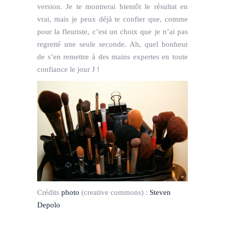
version. Je te montrerai bientôt le résultat en
vrai, mais je peux déjà te confier que, comme
pour la fleuriste, c’est un choix que je n’ai pas
regretté une seule seconde. Ah, quel bonheur
de s’en remettre à des mains expertes en toute
confiance le jour J !
Crédits
photo
(creative commons) :
Steven
Depolo