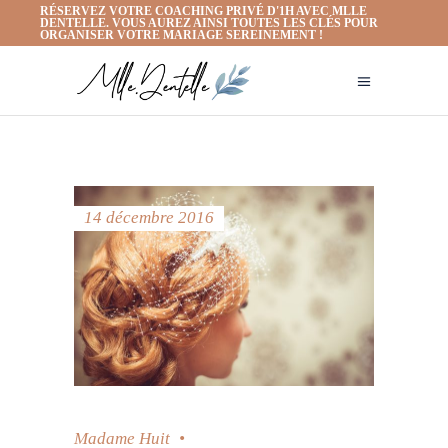
RÉSERVEZ VOTRE COACHING PRIVÉ D'1H AVEC MLLE
DENTELLE. VOUS AUREZ AINSI TOUTES LES CLÉS POUR
ORGANISER VOTRE MARIAGE SEREINEMENT !
14 décembre 2016
Madame Huit