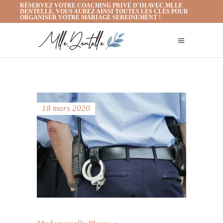
RÉSERVEZ VOTRE COACHING PRIVÉ D'1H AVEC MLLE
DENTELLE. VOUS AUREZ AINSI TOUTES LES CLÉS POUR
ORGANISER VOTRE MARIAGE SEREINEMENT !
18 mars 2020