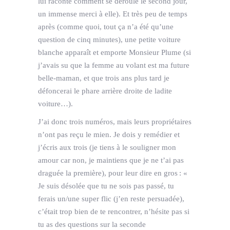
lui raconte comment se déroule le second jour,
un immense merci à elle). Et très peu de temps
après (comme quoi, tout ça n’a été qu’une
question de cinq minutes), une petite voiture
blanche apparaît et emporte Monsieur Plume (si
j’avais su que la femme au volant est ma future
belle-maman, et que trois ans plus tard je
défoncerai le phare arrière droite de ladite
voiture…).
J’ai donc trois numéros, mais leurs propriétaires
n’ont pas reçu le mien. Je dois y remédier et
j’écris aux trois (je tiens à le souligner mon
amour car non, je maintiens que je ne t’ai pas
draguée la première), pour leur dire en gros : «
Je suis désolée que tu ne sois pas passé, tu
ferais un/une super flic (j’en reste persuadée),
c’était trop bien de te rencontrer, n’hésite pas si
tu as des questions sur la seconde