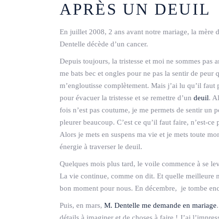
APRÈS UN DEUIL
En juillet 2008, 2 ans avant notre mariage, la mère 
Dentelle décède d’un cancer.
Depuis toujours, la tristesse et moi ne sommes pas a
me bats bec et ongles pour ne pas la sentir de peur q
m’engloutisse complètement. Mais j’ai lu qu’il faut 
pour évacuer la tristesse et se remettre d’un
deuil
. A
fois n’est pas coutume, je me permets de sentir un p
pleurer beaucoup. C’est ce qu’il faut faire, n’est-ce 
Alors je mets en suspens ma vie et je mets toute mo
énergie à traverser le deuil.
Quelques mois plus tard, le voile commence à se lev
La vie continue, comme on dit. Et quelle meilleure 
bon moment pour nous. En décembre, je tombe enc
Puis, en mars,
M. Dentelle me demande en mariage
détails à imaginer et de choses à faire ! J’ai l’impres