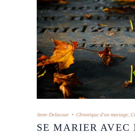
Anne Delacour
Chronique d'un mariage
,
C
SE MARIER AVEC