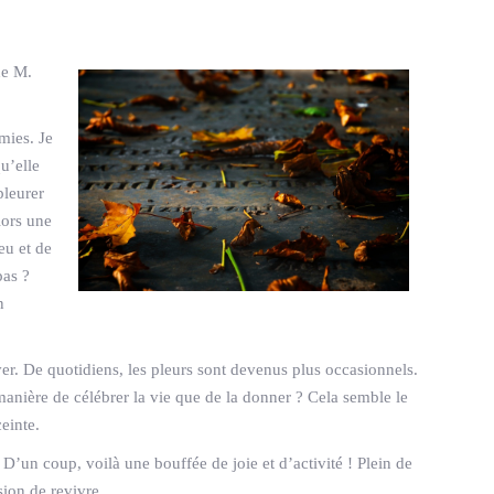
de M.
mies. Je
u’elle
pleurer
lors une
eu et de
pas ?
n
er. De quotidiens, les pleurs sont devenus plus occasionnels.
manière de célébrer la vie que de la donner ? Cela semble le
einte.
. D’un coup, voilà une bouffée de joie et d’activité ! Plein de
sion de revivre.