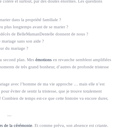
de colère et surtout, par des doutes énormes. Les questions
arier dans la propriété familiale ?
peu plus longtemps avant de se marier ?
u décès de BelleMamanDentelle donnent de nous ?
e mariage sans son aide ?
jour du mariage ?
 au second plan. Mes
émotions
en revanche semblent amplifiées
es moments de très grand bonheur, d’autres de profonde tristesse
e mariage avec l’homme de ma vie approche … mais elle n’est
pour éviter de sentir la tristesse, que je trouve totalement
 ! Combien de temps est-ce que cette histoire va encore durer,
—
rs de la cérémonie
. Et comme prévu, son absence est criante.